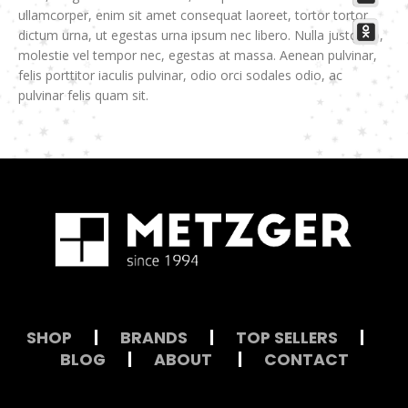
ullamcorper, enim sit amet consequat laoreet, tortor tortor
dictum urna, ut egestas urna ipsum nec libero. Nulla justo leo,
molestie vel tempor nec, egestas at massa. Aenean pulvinar,
felis porttitor iaculis pulvinar, odio orci sodales odio, ac
pulvinar felis quam sit.
SHOP
|
BRANDS
|
TOP SELLERS
|
BLOG
|
ABOUT
|
CONTACT