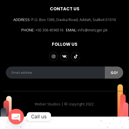
CONTACT US
ADDRESS:
P.O. Box 1365, Daska Road, Addah, Sialkot-51310
PHONE:
+92 306 4596516
EMAIL:
info@metzger.pk
FOLLOW US
Weber Studios | © copyright 2022.
Call us
Open